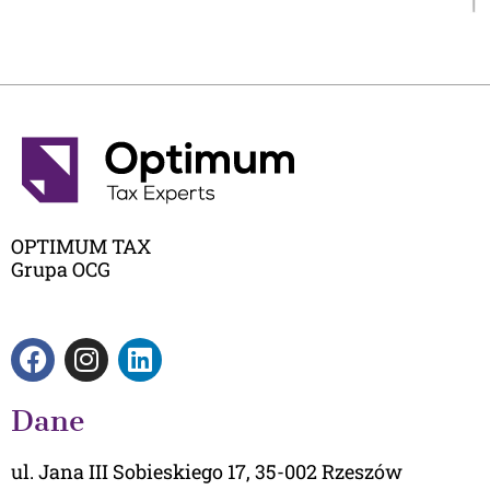
OPTIMUM TAX
Grupa OCG
F
I
L
a
n
i
c
s
n
Dane
e
t
k
b
a
e
ul. Jana III Sobieskiego 17, 35-002 Rzeszów
o
g
d