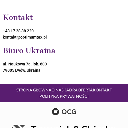
o
r
i
k
a
n
Kontakt
m
+48 17 28 38 220
kontakt@optimumtax.pl
Biuro Ukraina
ul. Naukowa 7a. lok. 603
79005 Lwów, Ukraina
STRONA GŁÓWNA
O NAS
KADRA
OFERTA
KONTAKT
POLITYKA PRYWATNOŚCI