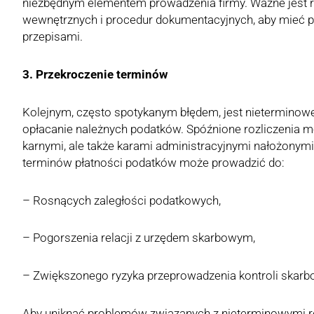
niezbędnym elementem prowadzenia firmy. Ważne jest 
wewnętrznych i procedur dokumentacyjnych, aby mieć p
przepisami.
3. Przekroczenie terminów
Kolejnym, często spotykanym błędem, jest nieterminowe
opłacanie należnych podatków. Spóźnione rozliczenia m
karnymi, ale także karami administracyjnymi nałożonymi
terminów płatności podatków może prowadzić do:
– Rosnących zaległości podatkowych,
– Pogorszenia relacji z urzędem skarbowym,
– Zwiększonego ryzyka przeprowadzenia kontroli skarb
Aby uniknąć problemów związanych z nieterminowymi r