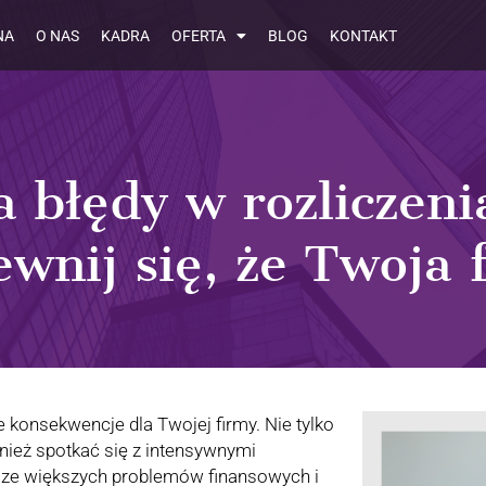
NA
O NAS
KADRA
OFERTA
BLOG
KONTAKT
a błędy w rozliczeni
nij się, że Twoja 
konsekwencje dla Twojej firmy. Nie tylko
wnież spotkać się z intensywnymi
cze większych problemów finansowych i