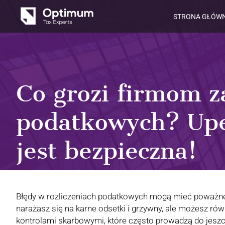
Przejdź
STRONA GŁÓW
do
treści
Co grozi firmom z
podatkowych? Upew
jest bezpieczna!
Błędy w rozliczeniach podatkowych mogą mieć poważne 
narażasz się na karne odsetki i grzywny, ale możesz ró
kontrolami skarbowymi, które często prowadzą do jesz