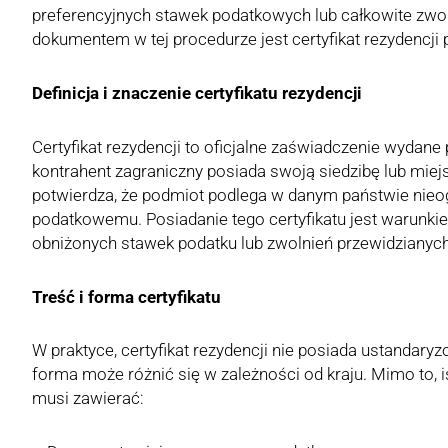
preferencyjnych stawek podatkowych lub całkowite zwo
dokumentem w tej procedurze jest certyfikat rezydencji
Definicja i znaczenie certyfikatu rezydencji
Certyfikat rezydencji to oficjalne zaświadczenie wydane
kontrahent zagraniczny posiada swoją siedzibę lub mie
potwierdza, że podmiot podlega w danym państwie ni
podatkowemu. Posiadanie tego certyfikatu jest warunk
obniżonych stawek podatku lub zwolnień przewidzian
Treść i forma certyfikatu
W praktyce, certyfikat rezydencji nie posiada ustanda
forma może różnić się w zależności od kraju. Mimo to, i
musi zawierać: