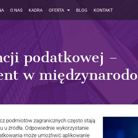
NA
O NAS
KADRA
OFERTA
BLOG
KONTAKT
ncji podatkowej –
ent w międzynarod
ecz podmiotów zagranicznych często stają
 u źródła. Odpowiednie wykorzystanie
tkowania może umożliwić aplikowanie