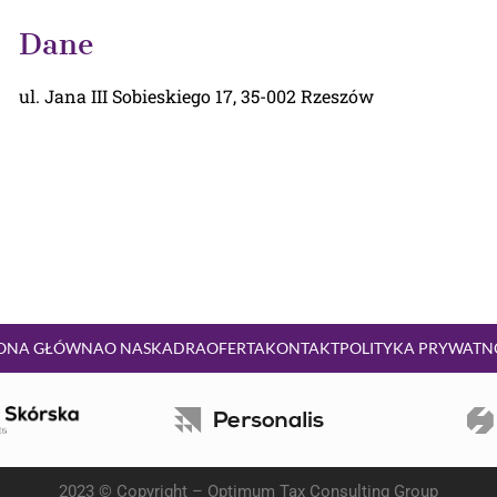
Dane
ul. Jana III Sobieskiego 17, 35-002 Rzeszów
ONA GŁÓWNA
O NAS
KADRA
OFERTA
KONTAKT
POLITYKA PRYWATN
2023 © Copyright – Optimum Tax Consulting Group